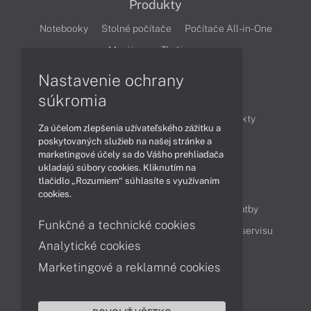
Produkty
Notebooky
Stolné počítače
Počítače All-in-One
Monitory
Tlačiarne
Nastavenie ochrany
Články
súkromia
Obchodné informácie
Novinky
Produkty
Za účelom zlepšenia užívateľského zážitku a
Technológie
Videá
poskytovaných služieb na našej stránke a
marketingové účely sa do Vášho prehliadača
ukladajú súbory cookies. Kliknutím na
tlačidlo „Rozumiem“ súhlasíte s využívaním
Obsah
cookies.
Ako nakupovať
Možnosti doručenia a platby
Funkčné a technické cookies
Podpora a servis
Servisné služby
Cenník servisu
Analytické cookies
Marketingové a reklamné cookies
Kontakty
043 4224 771
Obchodné oddelenie