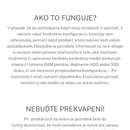
AKO TO FUNGUJE?
V prípade, že sa rozhodujete kúpiť nový notebook či počítač, a
neviete nájsť konkrétnu konfiguráciu, ktorá by vám
vyhovovala, postačí nájsť produkt, ktorý najviac sedí vašim
požiadavkám. Následne je potrebné informovať sa na e-shope
e-mailom alebo priamo telefonicky o tom, aké možnosti
rozšírenia či upravenia hardvéru konkrétny model poskytuje -
z
mena či výmena RAM pamäte, doplnenie HDD alebo SSD
disku, či iné možnosti prispôsobenia konfigurácie,...
Po
konzultácii stačí vytvoriť objednávku, ktorú spracujú naši
technici a váš model na mieru sa stáva realitou.
NEBUĎTE PREKVAPENÍ!
Pri produktoch na mieru je potrebné brať do
úvahy skutočnosť, že nové zariadenie je nutné pre úpravu