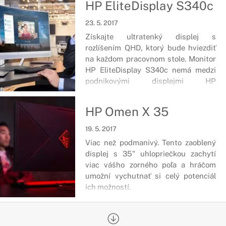
HP EliteDisplay S340c
23. 5. 2017
Získajte ultratenký displej s
rozlíšením QHD, ktorý bude hviezdiť
na každom pracovnom stole. Monitor
HP EliteDisplay S340c nemá medzi
podnikovými displejmi HP
konkurenciu!
HP Omen X 35
19. 5. 2017
Viac než podmanivý. Tento zaoblený
displej s 35" uhlopriečkou zachytí
viac vášho zorného poľa a hráčom
umožní vychutnať si celý potenciál
ich možností.