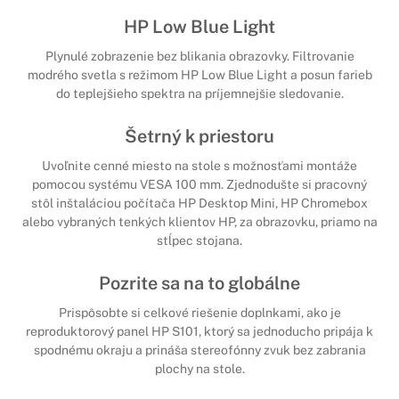
HP Low Blue Light
Plynulé zobrazenie bez blikania obrazovky. Filtrovanie
modrého svetla s režimom HP Low Blue Light a posun farieb
do teplejšieho spektra na príjemnejšie sledovanie.
Šetrný k priestoru
Uvoľnite cenné miesto na stole s možnosťami montáže
pomocou systému VESA 100 mm. Zjednodušte si pracovný
stôl inštaláciou počítača HP Desktop Mini, HP Chromebox
alebo vybraných tenkých klientov HP, za obrazovku, priamo na
stĺpec stojana.
Pozrite sa na to globálne
Prispôsobte si celkové riešenie doplnkami, ako je
reproduktorový panel HP S101, ktorý sa jednoducho pripája k
spodnému okraju a prináša stereofónny zvuk bez zabrania
plochy na stole.