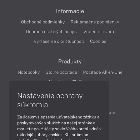
Informácie
Obchodné podmienky
Reklamačné podmienky
Ochrana osobných údajov
Vrátenie tovaru
Vyhlásenie o prístupnosti
Cookies
Produkty
Notebooky
Stolné počítače
Počítače All-in-One
Monitory
Tlačiarne
Nastavenie ochrany
Články
súkromia
Obchodné informácie
Novinky
Produkty
Za účelom zlepšenia užívateľského zážitku a
Technológie
Videá
poskytovaných služieb na našej stránke a
marketingové účely sa do Vášho prehliadača
ukladajú súbory cookies. Kliknutím na