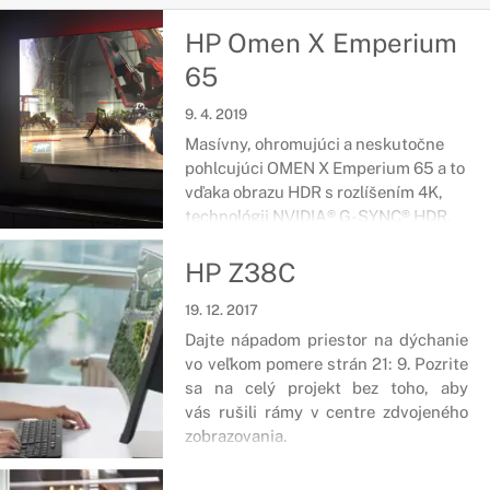
HP Omen X Emperium
65
9. 4. 2019
Masívny, ohromujúci a neskutočne
pohlcujúci OMEN X Emperium 65 a to
vďaka obrazu HDR s rozlíšením 4K,
technológii NVIDIA® G-SYNC® HDR,
rýchlymi obnovovacími frekvenciami
až do 144 Hz a zabudovanej
HP Z38C
technológii NVIDIA® SHIELD™.
19. 12. 2017
Dajte nápadom priestor na dýchanie
vo veľkom pomere strán 21: 9. Pozrite
sa na celý projekt bez toho, aby
vás rušili rámy v centre zdvojeného
zobrazovania.