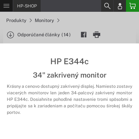
HP-SHOP
Produkty
Monitory
Odporúčané články
(
14
)
HP E344c
34" zakrivený monitor
Krásny a cenovo dostupný zakrivený displej. Namiesto zostavy
viacerých monitorov len jeden 34-palcový zakrivený monitor
HP E344c. Dosiahnite pohodlné nastavenie tromi spôsobmi a
pripájajte sa k zariadeniam a počítaču pomocou širokej škály
portov.