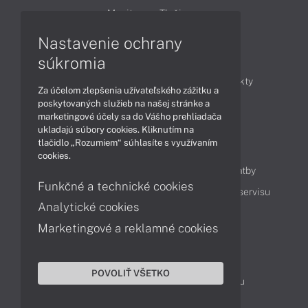
Monitory
Tlačiarne
Nastavenie ochrany
Články
súkromia
Obchodné informácie
Novinky
Produkty
Za účelom zlepšenia užívateľského zážitku a
Technológie
Videá
poskytovaných služieb na našej stránke a
marketingové účely sa do Vášho prehliadača
ukladajú súbory cookies. Kliknutím na
tlačidlo „Rozumiem“ súhlasíte s využívaním
Obsah
cookies.
Ako nakupovať
Možnosti doručenia a platby
Funkčné a technické cookies
Podpora a servis
Servisné služby
Cenník servisu
Analytické cookies
Marketingové a reklamné cookies
Kontakty
043 4224 771
Obchodné oddelenie
POVOLIŤ VŠETKO
Servisné oddelenie
Reklamácia tovaru
TeamViewer (vzdialená podpora)