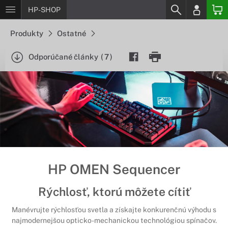
HP-SHOP
Produkty
Ostatné
Odporúčané články
(
7
)
HP OMEN Sequencer
Rýchlosť, ktorú môžete cítiť
Manévrujte rýchlosťou svetla a získajte konkurenčnú výhodu s
najmodernejšou opticko-mechanickou technológiou spínačov.