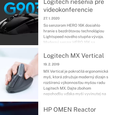
Logitech riešenia pre
videokonferencie
27. 1. 2020
So senzorom HERO 16K dosiahlo
hranie s bezdrôtovou technológiou
Lightspeed nového stupňa vývoja.
Moderný senzor HERO 16K sa
vyznačuje bezkonkurenčnou
výkonnosťou a najnižšou spotrebou
Logitech MX Vertical
vo svojej triede.
19. 2. 2019
MX Vertical je pokročilá ergonomická
myš, ktorá združuje moderný dizajn s
rozšírenú výkonnosťou myšou radu
Logitech MX. Dajte zbohom
nepohodliu
vďaka myši vyvinutej na
zníženie zaťaženia svalov, zníženie
tlaku na zápästí a vylepšené polohe.
HP OMEN Reactor