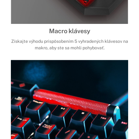
Macro klávesy
Získajte výhodu prispôsobením 5 vyhradených klávesov na
makro, aby ste sa mohli pohybovať.