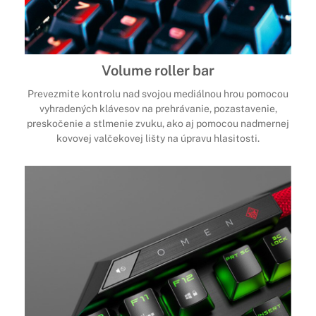
Volume roller bar
Prevezmite kontrolu nad svojou mediálnou hrou pomocou
vyhradených klávesov na prehrávanie, pozastavenie,
preskočenie a stlmenie zvuku, ako aj pomocou nadmernej
kovovej valčekovej lišty na úpravu hlasitosti.