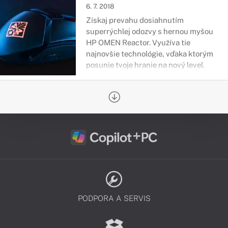
6. 7. 2018
Získaj prevahu dosiahnutím
superrýchlej odozvy s hernou myšou
HP OMEN Reactor. Využíva tie
najnovšie technológie, vďaka ktorým
posunie tvoje hranie na nový level.
PODPORA A SERVIS