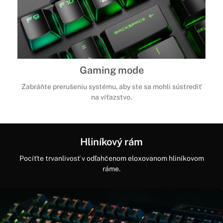
Gaming mode
Zabráňte prerušeniu systému, aby ste sa mohli sústrediť
na víťazstvo.
Hliníkový rám
Pocíťte trvanlivosť v odľahčenom eloxovanom hliníkovom
ráme.