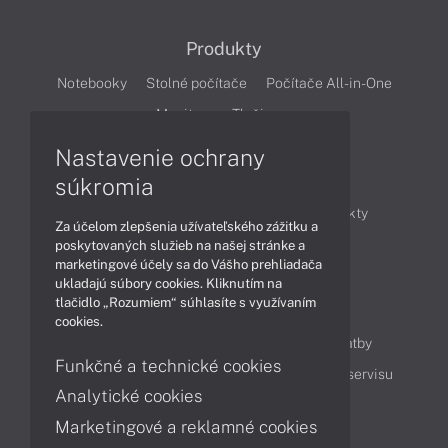
Produkty
Notebooky
Stolné počítače
Počítače All-in-One
Monitory
Tlačiarne
Nastavenie ochrany
Články
súkromia
Obchodné informácie
Novinky
Produkty
Za účelom zlepšenia užívateľského zážitku a
Technológie
Videá
poskytovaných služieb na našej stránke a
marketingové účely sa do Vášho prehliadača
ukladajú súbory cookies. Kliknutím na
tlačidlo „Rozumiem“ súhlasíte s využívaním
Obsah
cookies.
Ako nakupovať
Možnosti doručenia a platby
Funkčné a technické cookies
Podpora a servis
Servisné služby
Cenník servisu
Analytické cookies
Marketingové a reklamné cookies
Kontakty