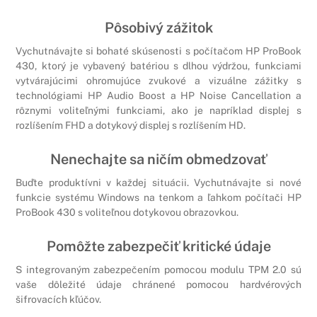
Pôsobivý zážitok
Vychutnávajte si bohaté skúsenosti s počítačom HP ProBook
430, ktorý je vybavený batériou s dlhou výdržou, funkciami
vytvárajúcimi ohromujúce zvukové a vizuálne zážitky s
technológiami HP Audio Boost a HP Noise Cancellation a
rôznymi voliteľnými funkciami, ako je napríklad displej s
rozlíšením FHD a dotykový displej s rozlíšením HD.
Nenechajte sa ničím obmedzovať
Buďte produktívni v každej situácii. Vychutnávajte si nové
funkcie systému Windows na tenkom a ľahkom počítači HP
ProBook 430 s voliteľnou dotykovou obrazovkou.
Pomôžte zabezpečiť kritické údaje
S integrovaným zabezpečením pomocou modulu TPM 2.0 sú
vaše dôležité údaje chránené pomocou hardvérových
šifrovacích kľúčov.