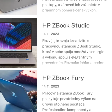
postupy, a zároveň ich zoženiete v
príjemnom pomere cena - výkon.
Najnovšie komponenty v prémiovom
tele, ktoré prešlo vojenskou
HP ZBook Studio
certifikáciou odolnosti vás podržia aj
v ťažkých chvíľach každodenných
14. 11. 2023
povinností a zložitých úloh.
Rozvíjajte svoju kreativitu s
pracovnou stanicou ZBook Studio,
ktorá v sebe spája množstvo energie
a výkonu spolu s elegantným
prevedením. Rovnako ľahko zapadne
do každodenného pracovného života
a umožní využívať tie najnáročnejšie
HP ZBook Fury
dizajnové aplikácie.
14. 11. 2023
Pracovná stanica ZBook Fury
poskytuje prvotriedny výkon na
úrovni stolného počítača.
Profesionálne komponenty a