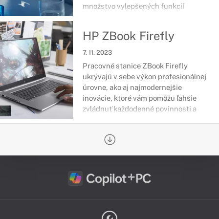
množstvo vylepšených funkcií
umožňujú plne sa ňu spoľahnúť,
pričom je vhodná najmä pre dátových
HP ZBook Firefly
inžinierov a vedcov, produktových
dizajnérov či samotných vývojárov.
7. 11. 2023
Pracovné stanice ZBook Firefly
ukrývajú v sebe výkon profesionálnej
úrovne, ako aj najmodernejšie
inovácie, ktoré vám pomôžu ľahšie
zvládnuť každodenné povinnosti a
úlohy. Ide o zariadenia certifikované
na náročné softvéry zamerané na
tvorbu 2D či 3D návrhov a množstvo
ďalšieho.