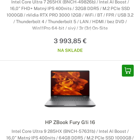
Intel Core Ultra 7 265HX (BNCH-49826b) / Intel AI Boost /
16,0" FHD+ Matný IPS 400nits / 32GB DDR5 / M.2 PCIe SSD
1000GB / nVidia RTX PRO 3000 12GB / WiFi / BT / FPR / USB 3.2
/ Thunderbolt 4 / Thunderbolt 5 / LAN / HDMI / bez DVD /
Win11Pro 64-bit / sivý / 3r (3r) On-Site
3 993,85 €
NA SKLADE
HP ZBook Fury G1i 16
Intel Core Ultra 9 285HX (BNCH-57631b) / Intel AI Boost /
16,0" Matný IPS 400nits / 64GB DDR5 / M.2 PCIe SSD 1000GB /