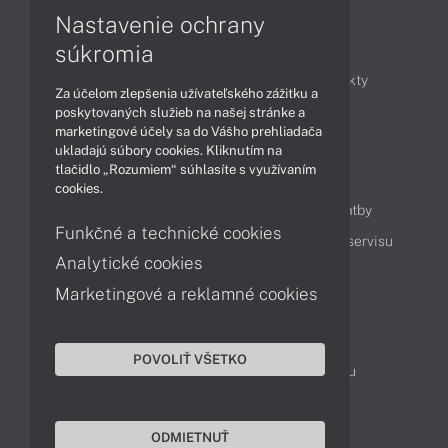
Nastavenie ochrany
Články
súkromia
Obchodné informácie
Novinky
Produkty
Za účelom zlepšenia užívateľského zážitku a
Technológie
Videá
poskytovaných služieb na našej stránke a
marketingové účely sa do Vášho prehliadača
ukladajú súbory cookies. Kliknutím na
tlačidlo „Rozumiem“ súhlasíte s využívaním
Obsah
cookies.
Ako nakupovať
Možnosti doručenia a platby
Funkčné a technické cookies
Podpora a servis
Servisné služby
Cenník servisu
Analytické cookies
Marketingové a reklamné cookies
Kontakty
043 4224 771
Obchodné oddelenie
POVOLIŤ VŠETKO
Servisné oddelenie
Reklamácia tovaru
TeamViewer (vzdialená podpora)
ODMIETNUŤ