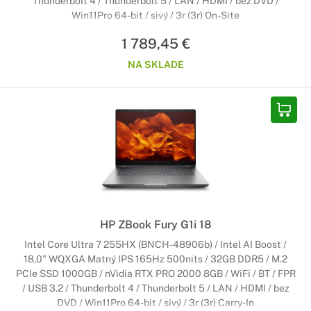
Thunderbolt 4 / Thunderbolt 5 / LAN / HDMI / bez DVD /
Win11Pro 64-bit / sivý / 3r (3r) On-Site
1 789,45 €
NA SKLADE
HP ZBook Fury G1i 18
Intel Core Ultra 7 255HX (BNCH-48906b) / Intel AI Boost /
18,0" WQXGA Matný IPS 165Hz 500nits / 32GB DDR5 / M.2
PCIe SSD 1000GB / nVidia RTX PRO 2000 8GB / WiFi / BT / FPR
/ USB 3.2 / Thunderbolt 4 / Thunderbolt 5 / LAN / HDMI / bez
DVD / Win11Pro 64-bit / sivý / 3r (3r) Carry-In