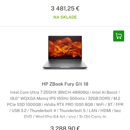
3 481,25 €
NA SKLADE
HP ZBook Fury G1i 18
Intel Core Ultra 7 255HX (BNCH-48906b) / Intel AI Boost /
18,0" WQXGA Matný IPS 165Hz 500nits / 32GB DDR5 / M.2
PCIe SSD 1000GB / nVidia RTX PRO 1000 8GB / WiFi / BT / FPR
/ USB 3.2 / Thunderbolt 4 / Thunderbolt 5 / LAN / HDMI / bez
DVD / Win11Pro 64-bit / sivý / 3r (3r) Carry-In
3 288,90 €