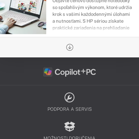
Objavte cenovo dostupné notebooky
so spoľahlivým výkonom, ktoré udržia
krok s vašimi každodennými úlohami
a nutnosťami. S HP sériou získate
praktické zariadenia na prehliadanie
webu, online nákupy či zábavu.
PODPORA A SERVIS
MOŽNOSTI DORUČENIA