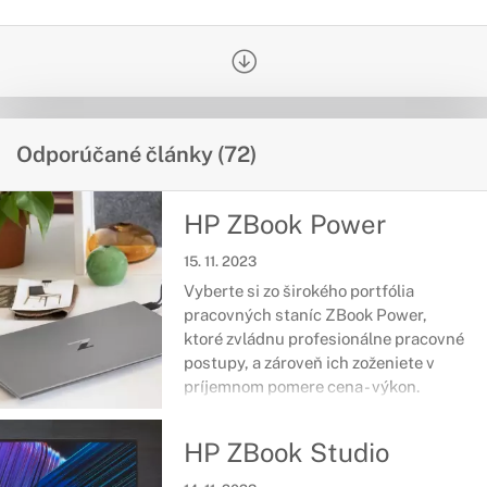
Odporúčané články (72)
HP ZBook Power
15. 11. 2023
Vyberte si zo širokého portfólia
pracovných staníc ZBook Power,
ktoré zvládnu profesionálne pracovné
postupy, a zároveň ich zoženiete v
príjemnom pomere cena - výkon.
Najnovšie komponenty v prémiovom
tele, ktoré prešlo vojenskou
HP ZBook Studio
certifikáciou odolnosti vás podržia aj
v ťažkých chvíľach každodenných