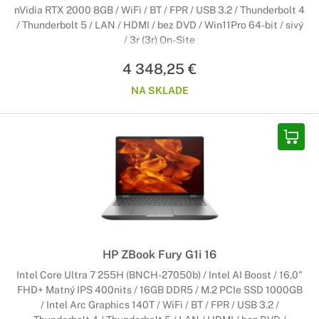
nVidia RTX 2000 8GB / WiFi / BT / FPR / USB 3.2 / Thunderbolt 4
/ Thunderbolt 5 / LAN / HDMI / bez DVD / Win11Pro 64-bit / sivý
/ 3r (3r) On-Site
4 348,25 €
NA SKLADE
HP ZBook Fury G1i 16
Intel Core Ultra 7 255H (BNCH-27050b) / Intel AI Boost / 16,0"
FHD+ Matný IPS 400nits / 16GB DDR5 / M.2 PCIe SSD 1000GB
/ Intel Arc Graphics 140T / WiFi / BT / FPR / USB 3.2 /