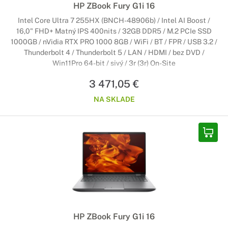
HP ZBook Fury G1i 16
Intel Core Ultra 7 255HX (BNCH-48906b) / Intel AI Boost /
16,0" FHD+ Matný IPS 400nits / 32GB DDR5 / M.2 PCIe SSD
1000GB / nVidia RTX PRO 1000 8GB / WiFi / BT / FPR / USB 3.2 /
Thunderbolt 4 / Thunderbolt 5 / LAN / HDMI / bez DVD /
Win11Pro 64-bit / sivý / 3r (3r) On-Site
3 471,05 €
NA SKLADE
HP ZBook Fury G1i 16