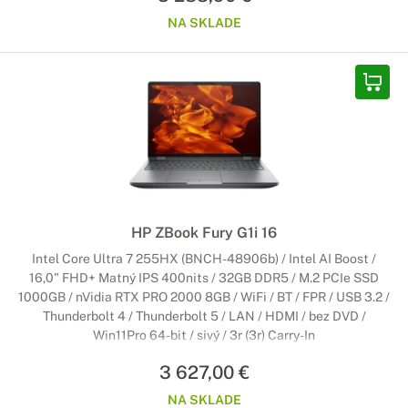
NA SKLADE
HP ZBook Fury G1i 16
Intel Core Ultra 7 255HX (BNCH-48906b) / Intel AI Boost /
16,0" FHD+ Matný IPS 400nits / 32GB DDR5 / M.2 PCIe SSD
1000GB / nVidia RTX PRO 2000 8GB / WiFi / BT / FPR / USB 3.2 /
Thunderbolt 4 / Thunderbolt 5 / LAN / HDMI / bez DVD /
Win11Pro 64-bit / sivý / 3r (3r) Carry-In
3 627,00 €
NA SKLADE