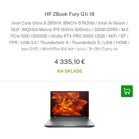
HP ZBook Fury G1i 18
Intel Core Ultra 9 285HX (BNCH-57631b) / Intel AI Boost /
18,0" WQXGA Matný IPS 165Hz 500nits / 32GB DDR5 / M.2
PCIe SSD 1000GB / nVidia RTX PRO 3000 12GB / WiFi / BT /
FPR / USB 3.2 / Thunderbolt 4 / Thunderbolt 5 / LAN / HDMI /
bez DVD / Win11Pro 64-bit / sivý / 3r (3r) Carry-In
4 335,10 €
NA SKLADE