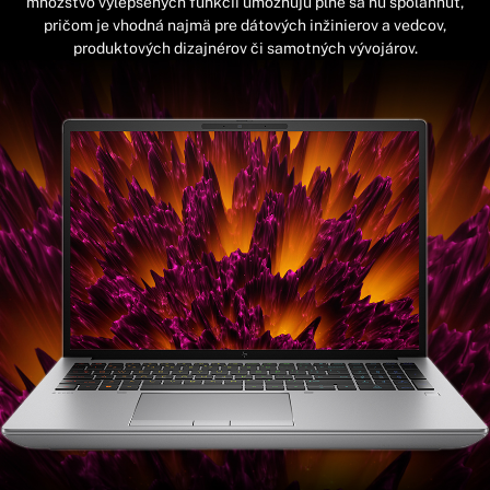
množstvo vylepšených funkcií umožňujú plne sa ňu spoľahnúť,
pričom je vhodná najmä pre dátových inžinierov a vedcov,
produktových dizajnérov či samotných vývojárov.