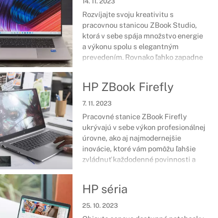
14. 11. 2023
povinností a zložitých úloh.
Rozvíjajte svoju kreativitu s
pracovnou stanicou ZBook Studio,
ktorá v sebe spája množstvo energie
a výkonu spolu s elegantným
prevedením. Rovnako ľahko zapadne
do každodenného pracovného života
a umožní využívať tie najnáročnejšie
HP ZBook Firefly
dizajnové aplikácie.
7. 11. 2023
Pracovné stanice ZBook Firefly
ukrývajú v sebe výkon profesionálnej
úrovne, ako aj najmodernejšie
inovácie, ktoré vám pomôžu ľahšie
zvládnuť každodenné povinnosti a
úlohy. Ide o zariadenia certifikované
na náročné softvéry zamerané na
HP séria
tvorbu 2D či 3D návrhov a množstvo
ďalšieho.
25. 10. 2023