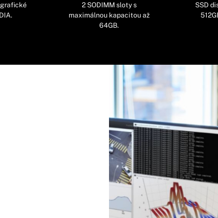
 grafické
2 SODIMM sloty s
SSD dis
DIA.
maximálnou kapacitou až
512GB
64GB.