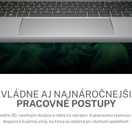
ZVLÁDNE AJ NAJNÁROČNEJŠI
PRACOVNÉ POSTUPY
reslite 3D, navrhujte dizajny a robte čo vás baví. S pracovnou stanic
dispozícii kvalitný stroj, na ktorý sa môžete pri všetkom spoľahnúť.