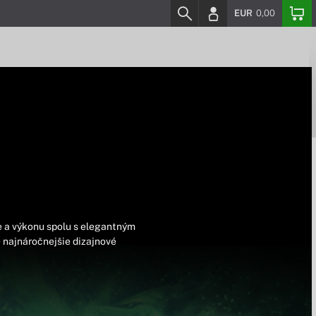
EUR
0,00
ie a výkonu spolu s elegantným
 najnáročnejšie dizajnové