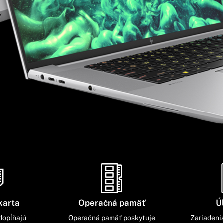
karta
Operačná pamäť
Ú
dopĺňajú
Operačná pamäť poskytuje
Zariadeni