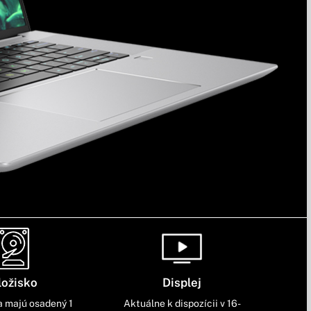
ložisko
Displej
a majú osadený 1
Aktuálne k dispozícii v 16-