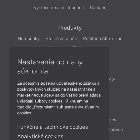
Vyhlásenie o prístupnosti
Cookies
Produkty
Notebooky
Stolné počítače
Počítače All-in-One
Monitory
Tlačiarne
Nastavenie ochrany
Články
súkromia
Obchodné informácie
Novinky
Produkty
Za účelom zlepšenia užívateľského zážitku a
Technológie
Videá
poskytovaných služieb na našej stránke a
marketingové účely sa do Vášho prehliadača
ukladajú súbory cookies. Kliknutím na
tlačidlo „Rozumiem“ súhlasíte s využívaním
Obsah
cookies.
Ako nakupovať
Možnosti doručenia a platby
Funkčné a technické cookies
Podpora a servis
Servisné služby
Cenník servisu
Analytické cookies