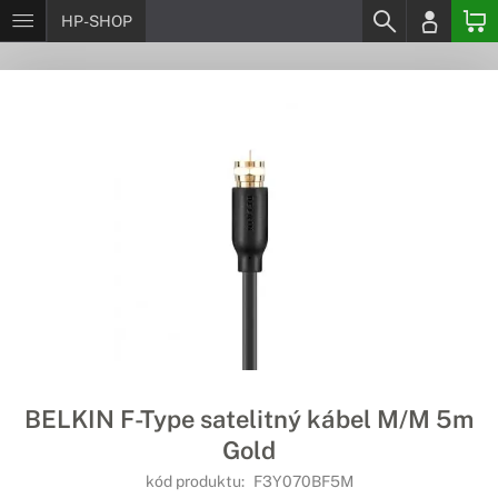
HP-SHOP
BELKIN F-Type satelitný kábel M/M 5m
Gold
kód produktu:
F3Y070BF5M