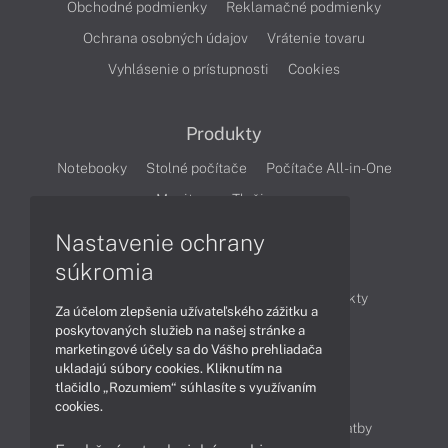
Obchodné podmienky
Reklamačné podmienky
Ochrana osobných údajov
Vrátenie tovaru
Vyhlásenie o prístupnosti
Cookies
Produkty
Notebooky
Stolné počítače
Počítače All-in-One
Monitory
Tlačiarne
Nastavenie ochrany
Články
súkromia
Obchodné informácie
Novinky
Produkty
Za účelom zlepšenia užívateľského zážitku a
Technológie
Videá
poskytovaných služieb na našej stránke a
marketingové účely sa do Vášho prehliadača
ukladajú súbory cookies. Kliknutím na
tlačidlo „Rozumiem“ súhlasíte s využívaním
Obsah
cookies.
Ako nakupovať
Možnosti doručenia a platby