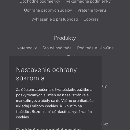
Obchodné podmienky
Reklamačné podmienky
Ochrana osobných údajov
Vrátenie tovaru
Vyhlásenie o prístupnosti
Cookies
Produkty
Notebooky
Stolné počítače
Počítače All-in-One
Monitory
Tlačiarne
Nastavenie ochrany
Články
súkromia
Obchodné informácie
Novinky
Produkty
Za účelom zlepšenia užívateľského zážitku a
Technológie
Videá
poskytovaných služieb na našej stránke a
marketingové účely sa do Vášho prehliadača
ukladajú súbory cookies. Kliknutím na
tlačidlo „Rozumiem“ súhlasíte s využívaním
Obsah
cookies.
Ako nakupovať
Možnosti doručenia a platby
Funkčné a technické cookies