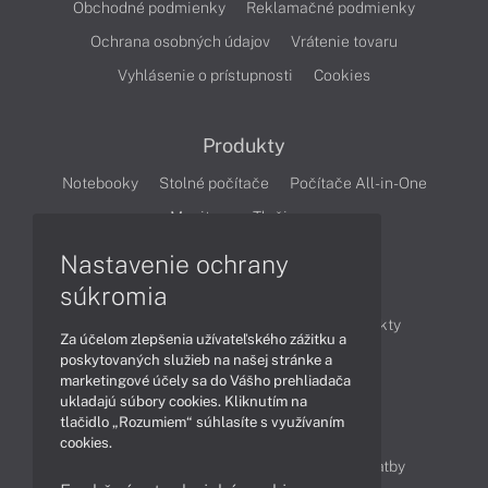
Obchodné podmienky
Reklamačné podmienky
Ochrana osobných údajov
Vrátenie tovaru
Vyhlásenie o prístupnosti
Cookies
Produkty
Notebooky
Stolné počítače
Počítače All-in-One
Monitory
Tlačiarne
Nastavenie ochrany
Články
súkromia
Obchodné informácie
Novinky
Produkty
Za účelom zlepšenia užívateľského zážitku a
Technológie
Videá
poskytovaných služieb na našej stránke a
marketingové účely sa do Vášho prehliadača
ukladajú súbory cookies. Kliknutím na
tlačidlo „Rozumiem“ súhlasíte s využívaním
Obsah
cookies.
Ako nakupovať
Možnosti doručenia a platby