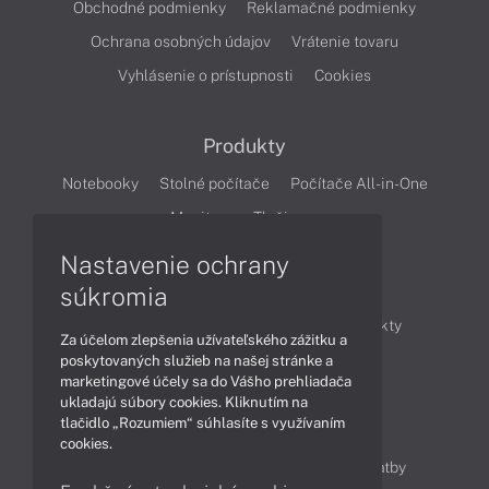
Obchodné podmienky
Reklamačné podmienky
Ochrana osobných údajov
Vrátenie tovaru
Vyhlásenie o prístupnosti
Cookies
Produkty
Notebooky
Stolné počítače
Počítače All-in-One
Monitory
Tlačiarne
Nastavenie ochrany
Články
súkromia
Obchodné informácie
Novinky
Produkty
Za účelom zlepšenia užívateľského zážitku a
Technológie
Videá
poskytovaných služieb na našej stránke a
marketingové účely sa do Vášho prehliadača
ukladajú súbory cookies. Kliknutím na
tlačidlo „Rozumiem“ súhlasíte s využívaním
Obsah
cookies.
Ako nakupovať
Možnosti doručenia a platby