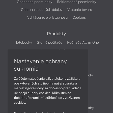
Obchodné podmienky
Reklamačné podmienky
Ochrana osobných údajov
Vrátenie tovaru
Vyhlásenie o prístupnosti
Cookies
Produkty
Notebooky
Stolné počítače
Počítače All-in-One
Monitory
Tlačiarne
Nastavenie ochrany
Články
súkromia
Obchodné informácie
Novinky
Produkty
Za účelom zlepšenia užívateľského zážitku a
Technológie
Videá
poskytovaných služieb na našej stránke a
marketingové účely sa do Vášho prehliadača
ukladajú súbory cookies. Kliknutím na
tlačidlo „Rozumiem“ súhlasíte s využívaním
Obsah
cookies.
Ako nakupovať
Možnosti doručenia a platby