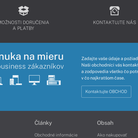
MOŽNOSTI DORUČENIA
KONTAKTUJTE NÁS
A PLATBY
nuka na mieru
Zadajte vaše údaje a požiad
business zákazníkov
Naši obchodníci vás kontakt
a zodpovedia všetko čo pot
v čo najkratšom čase.
Kontaktujte OBCHOD
Články
Obsah
Obchodné informácie
Ako nakupovať