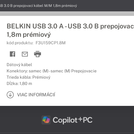
SB 3.0 B prepojovací kábel M/M 1,8m prémiový
BELKIN USB 3.0 A - USB 3.0 B prepojova
1,8m prémiový
kód produktu:
F3U159CP1.8M
Dátový kábel
Konektory: samec (M) - samec (M) Prepojovacie
Trieda kábla: Prémiový
Dĺžka: 1,80 m
VIAC INFORMÁCIÍ