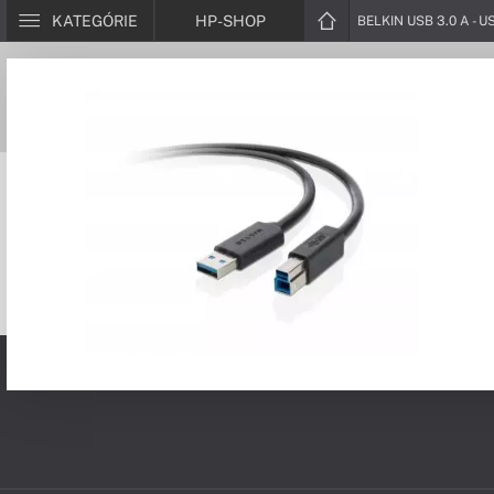
KATEGÓRIE
HP-SHOP
BELKIN USB 3.0 A - U