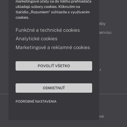
marketingové účely sa do Vášho prehliadača
ukladajú súbory cookies. Kliknutím na
tlačidlo „Rozumiem“ súhlasíte s využívaním
Obsah
cookies.
Ako nakupovať
Možnosti doručenia a platby
Funkčné a technické cookies
Podpora a servis
Servisné služby
Cenník servisu
Analytické cookies
Marketingové a reklamné cookies
Kontakty
043 4224 771
Obchodné oddelenie
POVOLIŤ VŠETKO
Servisné oddelenie
Reklamácia tovaru
TeamViewer (vzdialená podpora)
ODMIETNUŤ
PODROBNÉ NASTAVENIA
HP-SHOP © 2012 - 2026 Všetky práva vyhradené