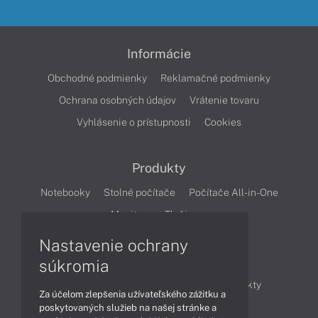
Informácie
Obchodné podmienky
Reklamačné podmienky
Ochrana osobných údajov
Vrátenie tovaru
Vyhlásenie o prístupnosti
Cookies
Produkty
Notebooky
Stolné počítače
Počítače All-in-One
Monitory
Tlačiarne
Nastavenie ochrany
Články
súkromia
Obchodné informácie
Novinky
Produkty
Za účelom zlepšenia užívateľského zážitku a
Technológie
Videá
poskytovaných služieb na našej stránke a