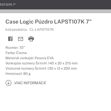
APST107K 7"
Case Logic Púzdro LAPST107K 7"
kód produktu:
CL-LAPST107K
Rozmer: 7,0"
Farba: Čierna
Materiál vonkajší: Penový EVA
Vonkajšie rozmery ŠxVxH: 140 x 20 x 215 mm
Vnútorné rozmery ŠxVxH: 130 x 12 x 200 mm
Hmotnosť: 80 g
VIAC INFORMÁCIÍ