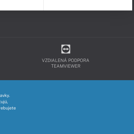
VZDIALENÁ PODPORA
TEAMVIEWER
avky.
ujú,
rebujete