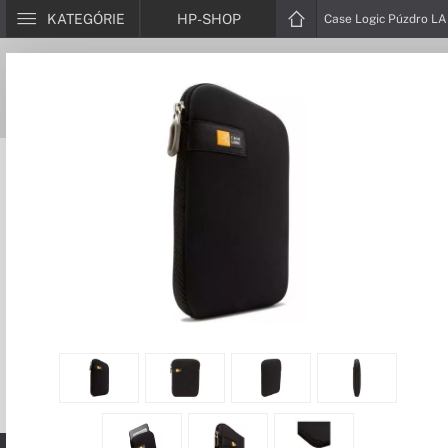
KATEGÓRIE
HP-SHOP
Case Logic Púzdro L