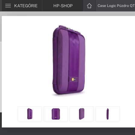
KATEGÓRIE
HP-SHOP
Case Logic Púzdro Q