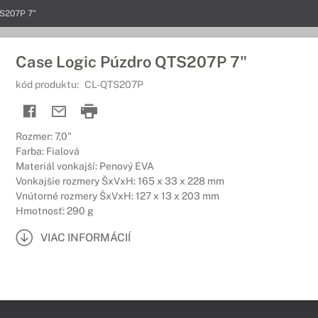
TS207P 7"
Case Logic Púzdro QTS207P 7"
kód produktu:
CL-QTS207P
Rozmer: 7,0"
Farba: Fialová
Materiál vonkajší: Penový EVA
Vonkajšie rozmery ŠxVxH: 165 x 33 x 228 mm
Vnútorné rozmery ŠxVxH: 127 x 13 x 203 mm
Hmotnosť: 290 g
VIAC INFORMÁCIÍ