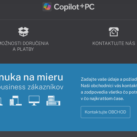
MOŽNOSTI DORUČENIA
KONTAKTUJTE NÁS
A PLATBY
nuka na mieru
Zadajte vaše údaje a požiad
business zákazníkov
Naši obchodníci vás kontakt
a zodpovedia všetko čo pot
v čo najkratšom čase.
Kontaktujte OBCHOD