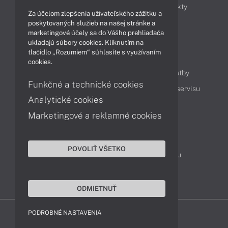
Obchodné informácie
Novinky
Produkty
Za účelom zlepšenia užívateľského zážitku a
Technológie
Videá
poskytovaných služieb na našej stránke a
marketingové účely sa do Vášho prehliadača
ukladajú súbory cookies. Kliknutím na
tlačidlo „Rozumiem“ súhlasíte s využívaním
Obsah
cookies.
Ako nakupovať
Možnosti doručenia a platby
Funkčné a technické cookies
Podpora a servis
Servisné služby
Cenník servisu
Analytické cookies
Marketingové a reklamné cookies
Kontakty
043 4224 771
Obchodné oddelenie
POVOLIŤ VŠETKO
Servisné oddelenie
Reklamácia tovaru
TeamViewer (vzdialená podpora)
ODMIETNUŤ
PODROBNÉ NASTAVENIA