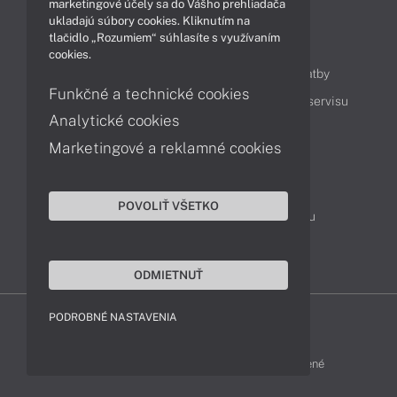
marketingové účely sa do Vášho prehliadača
ukladajú súbory cookies. Kliknutím na
tlačidlo „Rozumiem“ súhlasíte s využívaním
Obsah
cookies.
Ako nakupovať
Možnosti doručenia a platby
Funkčné a technické cookies
Podpora a servis
Servisné služby
Cenník servisu
Analytické cookies
Marketingové a reklamné cookies
Kontakty
043 4224 771
Obchodné oddelenie
POVOLIŤ VŠETKO
Servisné oddelenie
Reklamácia tovaru
TeamViewer (vzdialená podpora)
ODMIETNUŤ
PODROBNÉ NASTAVENIA
HP-SHOP © 2012 - 2026 Všetky práva vyhradené