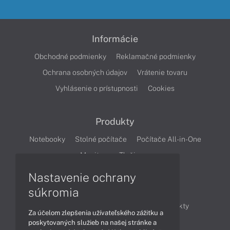
Informácie
Obchodné podmienky
Reklamačné podmienky
Ochrana osobných údajov
Vrátenie tovaru
Vyhlásenie o prístupnosti
Cookies
Produkty
Notebooky
Stolné počítače
Počítače All-in-One
Monitory
Tlačiarne
Nastavenie ochrany
Články
súkromia
Obchodné informácie
Novinky
Produkty
Za účelom zlepšenia užívateľského zážitku a
Technológie
Videá
poskytovaných služieb na našej stránke a