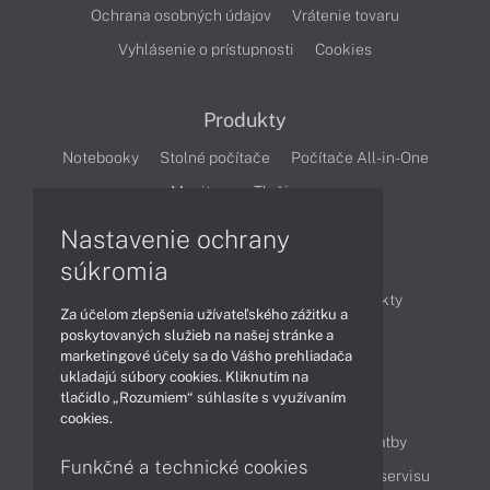
Ochrana osobných údajov
Vrátenie tovaru
Vyhlásenie o prístupnosti
Cookies
Produkty
Notebooky
Stolné počítače
Počítače All-in-One
Monitory
Tlačiarne
Nastavenie ochrany
Články
súkromia
Obchodné informácie
Novinky
Produkty
Za účelom zlepšenia užívateľského zážitku a
Technológie
Videá
poskytovaných služieb na našej stránke a
marketingové účely sa do Vášho prehliadača
ukladajú súbory cookies. Kliknutím na
tlačidlo „Rozumiem“ súhlasíte s využívaním
Obsah
cookies.
Ako nakupovať
Možnosti doručenia a platby
Funkčné a technické cookies
Podpora a servis
Servisné služby
Cenník servisu