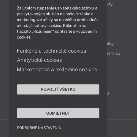
Obchodné informácie
Novinky
Produkty
Za účelom zlepšenia užívateľského zážitku a
Technológie
Videá
poskytovaných služieb na našej stránke a
marketingové účely sa do Vášho prehliadača
ukladajú súbory cookies. Kliknutím na
tlačidlo „Rozumiem“ súhlasíte s využívaním
Obsah
cookies.
Ako nakupovať
Možnosti doručenia a platby
Funkčné a technické cookies
Podpora a servis
Servisné služby
Cenník servisu
Analytické cookies
Marketingové a reklamné cookies
Kontakty
043 4224 771
Obchodné oddelenie
POVOLIŤ VŠETKO
Servisné oddelenie
Reklamácia tovaru
TeamViewer (vzdialená podpora)
ODMIETNUŤ
PODROBNÉ NASTAVENIA