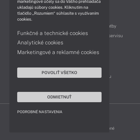
marketingové účely sa do Vášho prehliadača
ukladajú súbory cookies. Kliknutím na
tlačidlo „Rozumiem“ súhlasíte s využívaním
Obsah
cookies.
Ako nakupovať
Možnosti doručenia a platby
Funkčné a technické cookies
Podpora a servis
Servisné služby
Cenník servisu
Analytické cookies
Marketingové a reklamné cookies
Kontakty
043 4224 771
Obchodné oddelenie
POVOLIŤ VŠETKO
Servisné oddelenie
Reklamácia tovaru
TeamViewer (vzdialená podpora)
ODMIETNUŤ
PODROBNÉ NASTAVENIA
HP-SHOP © 2012 - 2026 Všetky práva vyhradené