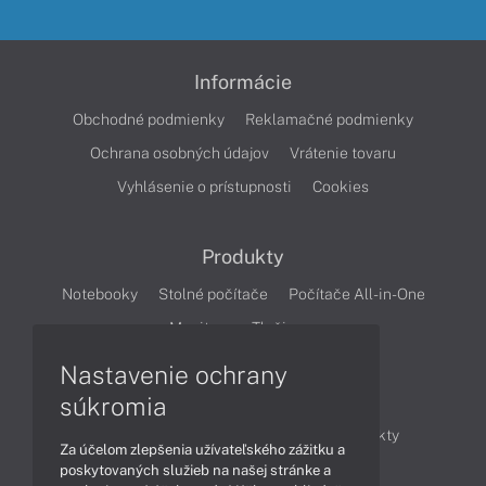
Informácie
Obchodné podmienky
Reklamačné podmienky
Ochrana osobných údajov
Vrátenie tovaru
Vyhlásenie o prístupnosti
Cookies
Produkty
Notebooky
Stolné počítače
Počítače All-in-One
Monitory
Tlačiarne
Nastavenie ochrany
Články
súkromia
Obchodné informácie
Novinky
Produkty
Za účelom zlepšenia užívateľského zážitku a
Technológie
Videá
poskytovaných služieb na našej stránke a