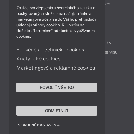
Obchodné informácie
Novinky
Produkty
Za účelom zlepšenia užívateľského zážitku a
Technológie
Videá
poskytovaných služieb na našej stránke a
marketingové účely sa do Vášho prehliadača
ukladajú súbory cookies. Kliknutím na
tlačidlo „Rozumiem“ súhlasíte s využívaním
Obsah
cookies.
Ako nakupovať
Možnosti doručenia a platby
Funkčné a technické cookies
Podpora a servis
Servisné služby
Cenník servisu
Analytické cookies
Marketingové a reklamné cookies
Kontakty
043 4224 771
Obchodné oddelenie
POVOLIŤ VŠETKO
Servisné oddelenie
Reklamácia tovaru
TeamViewer (vzdialená podpora)
ODMIETNUŤ
PODROBNÉ NASTAVENIA