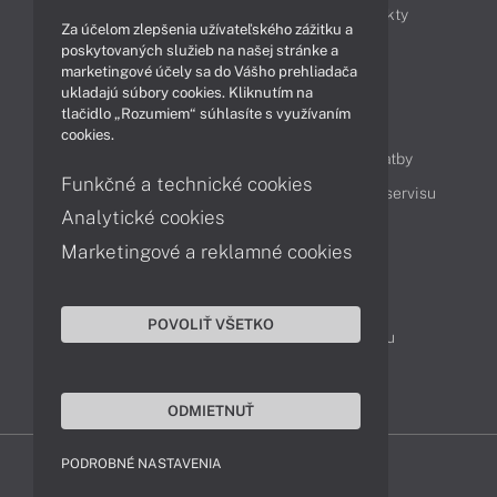
Obchodné informácie
Novinky
Produkty
Za účelom zlepšenia užívateľského zážitku a
Technológie
Videá
poskytovaných služieb na našej stránke a
marketingové účely sa do Vášho prehliadača
ukladajú súbory cookies. Kliknutím na
tlačidlo „Rozumiem“ súhlasíte s využívaním
Obsah
cookies.
Ako nakupovať
Možnosti doručenia a platby
Funkčné a technické cookies
Podpora a servis
Servisné služby
Cenník servisu
Analytické cookies
Marketingové a reklamné cookies
Kontakty
043 4224 771
Obchodné oddelenie
POVOLIŤ VŠETKO
Servisné oddelenie
Reklamácia tovaru
TeamViewer (vzdialená podpora)
ODMIETNUŤ
PODROBNÉ NASTAVENIA