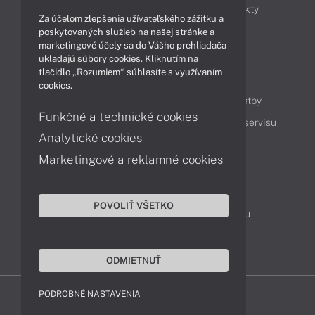
Obchodné informácie
Novinky
Produkty
Za účelom zlepšenia užívateľského zážitku a
Technológie
Videá
poskytovaných služieb na našej stránke a
marketingové účely sa do Vášho prehliadača
ukladajú súbory cookies. Kliknutím na
tlačidlo „Rozumiem“ súhlasíte s využívaním
Obsah
cookies.
Ako nakupovať
Možnosti doručenia a platby
Funkčné a technické cookies
Podpora a servis
Servisné služby
Cenník servisu
Analytické cookies
Marketingové a reklamné cookies
Kontakty
043 4224 771
Obchodné oddelenie
POVOLIŤ VŠETKO
Servisné oddelenie
Reklamácia tovaru
TeamViewer (vzdialená podpora)
ODMIETNUŤ
PODROBNÉ NASTAVENIA