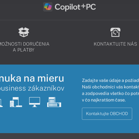
MOŽNOSTI DORUČENIA
KONTAKTUJTE NÁS
A PLATBY
nuka na mieru
Zadajte vaše údaje a požiad
business zákazníkov
Naši obchodníci vás kontakt
a zodpovedia všetko čo pot
v čo najkratšom čase.
Kontaktujte OBCHOD