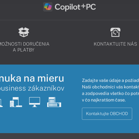
MOŽNOSTI DORUČENIA
KONTAKTUJTE NÁS
A PLATBY
nuka na mieru
Zadajte vaše údaje a požiad
business zákazníkov
Naši obchodníci vás kontakt
a zodpovedia všetko čo pot
v čo najkratšom čase.
Kontaktujte OBCHOD