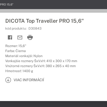
 PRO 15,6"
DICOTA Top Traveller PRO 15,6"
kód produktu:
D30843
Rozmer: 15,6"
Farba: Čierna
Materiál vonkajší: Nylon
Vonkajšie rozmery ŠxVxH: 410 x 300 x 170 mm
Vnútorné rozmery ŠxVxH: 380 x 265 x 40 mm
Hmotnosť: 1400 g
VIAC INFORMÁCIÍ