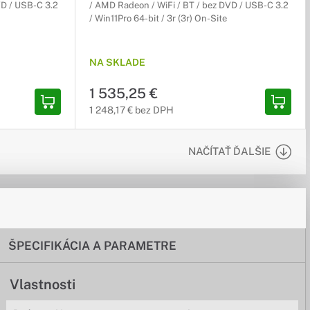
VD / USB-C 3.2
/ AMD Radeon / WiFi / BT / bez DVD / USB-C 3.2
/ Win11Pro 64-bit / 3r (3r) On-Site
NA SKLADE
1 535,25 €
1 248,17 € bez DPH
NAČÍTAŤ ĎALŠIE
ŠPECIFIKÁCIA A PARAMETRE
Vlastnosti