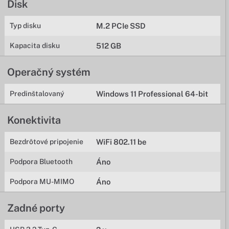
Disk
Typ disku
M.2 PCIe SSD
Kapacita disku
512 GB
Operačný systém
Predinštalovaný
Windows 11 Professional 64-bit
Konektivita
Bezdrôtové pripojenie
WiFi 802.11 be
Podpora Bluetooth
Áno
Podpora MU-MIMO
Áno
Zadné porty