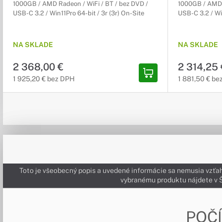
1000GB / AMD Radeon / WiFi / BT / bez DVD /
1000GB / AMD R
USB-C 3.2 / Win11Pro 64-bit / 3r (3r) On-Site
USB-C 3.2 / Win
NA SKLADE
NA SKLADE
2 368,00 €
2 314,25 
1 925,20 € bez DPH
1 881,50 € b
Toto je všeobecný popis a uvedené informácie sa nemusia vzťah
vybranému produktu nájdete 
POČ