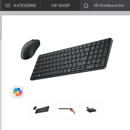
KATEGÓRIE
HP-SHOP
HP EliteBoard G1a