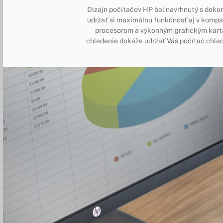
Dizajn počítačov HP bol navrhnutý s doko
udržať si maximálnu funkčnosť aj v komp
procesorom a výkonným grafickým kart
chladenie dokáže udržať Váš počítač chlad