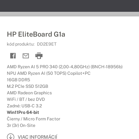
HP EliteBoard G1a
kód produktu:
DD2E9ET
AMD Ryzen AI 5 PRO 340 (2,00-4,80GHz) (BNCH-18956b)
NPU AMD Ryzen AI (50 TOPS) Copilot+PC
16GB DDR5
M.2 PCIe SSD 512GB
AMD Radeon Graphics
WiFi / BT / bez DVD
Zadné: USB-C 3.2
Win11Pro 64-bit
Čierny / Micro Form Factor
3r (3r) On-Site
VIAC INFORMÁCIÍ