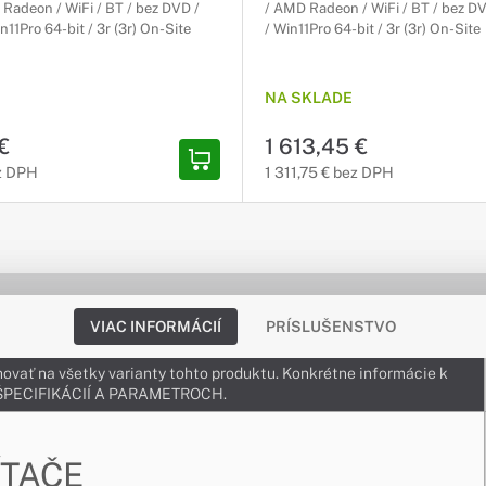
adeon / WiFi / BT / bez DVD /
/ AMD Radeon / WiFi / BT / bez D
11Pro 64-bit / 3r (3r) On-Site
/ Win11Pro 64-bit / 3r (3r) On-Site
NA SKLADE
€
1 613,45 €
ez DPH
1 311,75 € bez DPH
VIAC INFORMÁCIÍ
PRÍSLUŠENSTVO
ovať na všetky varianty tohto produktu. Konkrétne informácie k
v ŠPECIFIKÁCIÍ A PARAMETROCH.
ÍTAČE