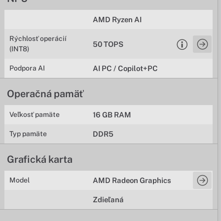
AMD Ryzen AI
Rýchlosť operácií
50 TOPS
(INT8)
Podpora AI
AI PC / Copilot+PC
Operačná pamäť
Veľkosť pamäte
16 GB RAM
Typ pamäte
DDR5
Grafická karta
Model
AMD Radeon Graphics
Zdieľaná