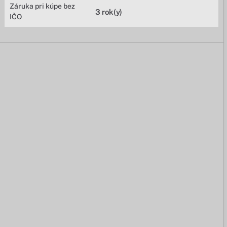
Záruka pri kúpe bez
3 rok(y)
IČO