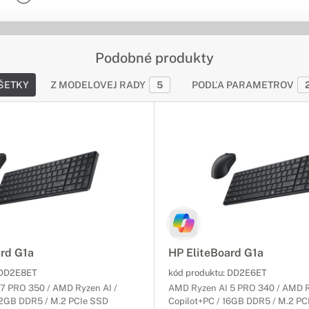
Podobné produkty
ŠETKY
Z MODELOVEJ RADY
5
PODĽA PARAMETROV
ard G1a
HP EliteBoard G1a
DD2E8ET
kód produktu:
DD2E6ET
7 PRO 350 / AMD Ryzen AI /
AMD Ryzen AI 5 PRO 340 / AMD R
32GB DDR5 / M.2 PCIe SSD
Copilot+PC / 16GB DDR5 / M.2 P