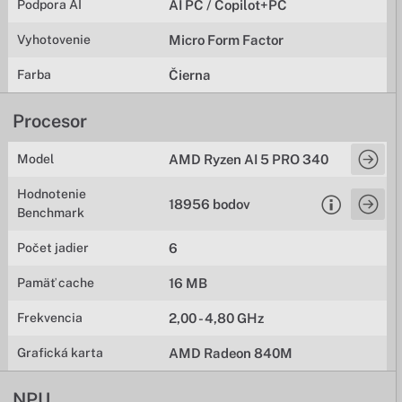
Podpora AI
AI PC / Copilot+PC
Vyhotovenie
Micro Form Factor
Farba
Čierna
Procesor
Model
AMD Ryzen AI 5 PRO 340
Hodnotenie
18956 bodov
Benchmark
Počet jadier
6
Pamäť cache
16 MB
Frekvencia
2,00 - 4,80 GHz
Grafická karta
AMD Radeon 840M
NPU