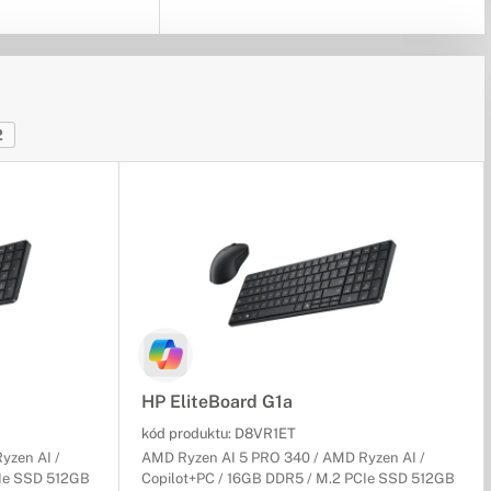
2
HP EliteBoard G1a
kód produktu:
D8VR1ET
yzen AI /
AMD Ryzen AI 5 PRO 340 / AMD Ryzen AI /
CIe SSD 512GB
Copilot+PC / 16GB DDR5 / M.2 PCIe SSD 512GB