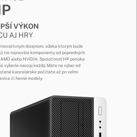
HP
EPŠÍ VÝKON
CU AJ HRY
s inovatívnym dizajnom, vďaka ktorým bude
jú tie najnovšie komponenty od popredných
el, AMD alebo NVIDIA. Spoločnosť HP ponúka
si vyberie naozaj každý. Máte na výber od
ečené kancelárske počítače až po veľmi
nice či herné modely.