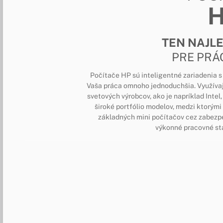
TEN NAJL
PRE PRÁ
Počítače HP sú inteligentné zariadenia 
Vaša práca omnoho jednoduchšia. Využíva
svetových výrobcov, ako je napríklad Int
široké portfólio modelov, medzi ktorými 
základných mini počítačov cez zabezp
výkonné pracovné sta