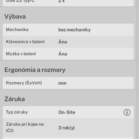
USB 3.2 Typ-C
2 x
Výbava
Mechanika
bez mechaniky
Klávesnica v balení
Áno
Myška v balení
Áno
Ergonómia a rozmery
Rozmery (ŠxVxH)
mm
Záruka
Typ záruky
On-Site
Záruka pri kúpe na
3 rok(y)
IČO