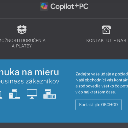
MOŽNOSTI DORUČENIA
KONTAKTUJTE NÁS
A PLATBY
nuka na mieru
Zadajte vaše údaje a požiad
business zákazníkov
Naši obchodníci vás kontakt
a zodpovedia všetko čo pot
v čo najkratšom čase.
Kontaktujte OBCHOD