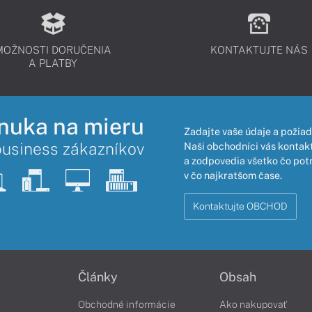
MOŽNOSTI DORUČENIA
KONTAKTUJTE NÁS
A PLATBY
nuka na mieru
Zadajte vaše údaje a požiad
business zákazníkov
Naši obchodníci vás kontakt
a zodpovedia všetko čo pot
v čo najkratšom čase.
Kontaktujte OBCHOD
Články
Obsah
Obchodné informácie
Ako nakupovať