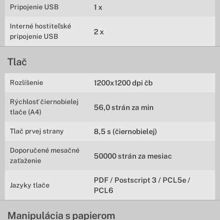
Pripojenie USB
1 x
Interné hostiteľské
2 x
pripojenie USB
Tlač
Rozlíšenie
1200x1200 dpi čb
Rýchlosť čiernobielej
56,0 strán za min
tlače (A4)
Tlač prvej strany
8,5 s (čiernobielej)
Doporučené mesačné
50000 strán za mesiac
zaťaženie
PDF / Postscript 3 / PCL5e /
Jazyky tlače
PCL6
Manipulácia s papierom