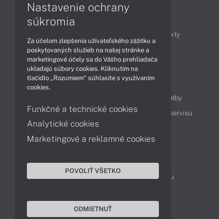
Nastavenie ochrany
Články
súkromia
Obchodné informácie
Novinky
Produkty
Za účelom zlepšenia užívateľského zážitku a
Technológie
Videá
poskytovaných služieb na našej stránke a
marketingové účely sa do Vášho prehliadača
ukladajú súbory cookies. Kliknutím na
tlačidlo „Rozumiem“ súhlasíte s využívaním
Obsah
cookies.
Ako nakupovať
Možnosti doručenia a platby
Funkčné a technické cookies
Podpora a servis
Servisné služby
Cenník servisu
Analytické cookies
Marketingové a reklamné cookies
Kontakty
043 4224 771
Obchodné oddelenie
POVOLIŤ VŠETKO
Servisné oddelenie
Reklamácia tovaru
TeamViewer (vzdialená podpora)
ODMIETNUŤ