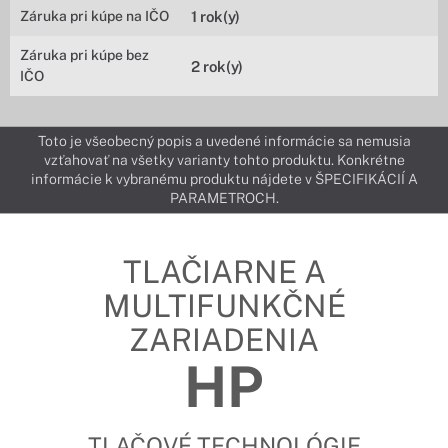
Záruka pri kúpe na IČO
1 rok(y)
Záruka pri kúpe bez
2 rok(y)
IČO
Toto je všeobecný popis a uvedené informácie sa nemusia
vzťahovať na všetky varianty tohto produktu. Konkrétne
informácie k vybranému produktu nájdete v ŠPECIFIKÁCIÍ A
PARAMETROCH.
TLAČIARNE A
MULTIFUNKČNÉ
ZARIADENIA
HP
TLAČOVÉ TECHNOLÓGIE