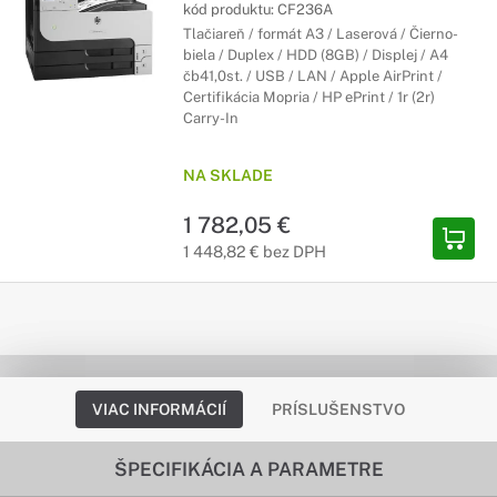
kód produktu:
CF236A
Tlačiareň / formát A3 / Laserová / Čierno-
biela / Duplex / HDD (8GB) / Displej / A4
čb41,0st. / USB / LAN / Apple AirPrint /
Certifikácia Mopria / HP ePrint / 1r (2r)
Carry-In
NA SKLADE
1 782,05 €
1 448,82 € bez DPH
VIAC INFORMÁCIÍ
PRÍSLUŠENSTVO
ŠPECIFIKÁCIA A PARAMETRE