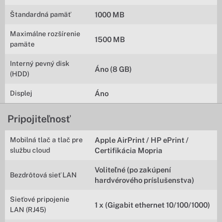
Štandardná pamäť
1000 MB
Maximálne rozšírenie
1500 MB
pamäte
Interný pevný disk
Áno (8 GB)
(HDD)
Displej
Áno
Pripojiteľnosť
Mobilná tlač a tlač pre
Apple AirPrint / HP ePrint /
službu cloud
Certifikácia Mopria
Voliteľné (po zakúpení
Bezdrôtová sieť LAN
hardvérového príslušenstva)
Sieťové pripojenie
1 x (Gigabit ethernet 10/100/1000)
LAN (RJ45)