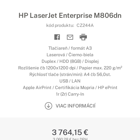
HP LaserJet Enterprise M806dn
kód produktu:
CZ244A
Tlačiareň / formát A3
Laserová / Čierno-biela
Duplex / HDD (8GB) / Displej
Rozlíšenie čb 1200x1200 dpi / Papier max. 220 g/m²
Rýchlosť tlače (strán/min): A4 čb 56,0st.
USB / LAN
Apple AirPrint / Certifikácia Mopria / HP ePrint
1r (2r) Carry-In
VIAC INFORMÁCIÍ
3 764,15 €
3 060,28 € bez DPH