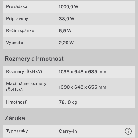
Prevádzka
1000,0 W
Pripravený
38,0 W
Režim spánku
6,5 W
Vypnuté
2,20 W
Rozmery a hmotnosť
Rozmery (ŠxHxV)
1095 x 648 x 635 mm
Maximálne rozmery
1390 x 648 x 655 mm
(ŠxHxV)
Hmotnosť
76,10 kg
Záruka
Typ záruky
Carry-In