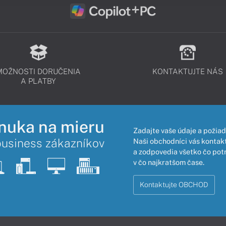
MOŽNOSTI DORUČENIA
KONTAKTUJTE NÁS
A PLATBY
nuka na mieru
Zadajte vaše údaje a požiad
business zákazníkov
Naši obchodníci vás kontakt
a zodpovedia všetko čo pot
v čo najkratšom čase.
Kontaktujte OBCHOD