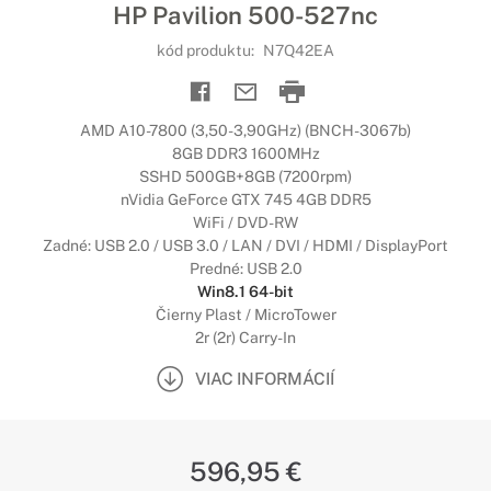
HP Pavilion 500-527nc
kód produktu:
N7Q42EA
AMD A10-7800 (3,50-3,90GHz) (BNCH-3067b)
8GB DDR3 1600MHz
SSHD 500GB+8GB (7200rpm)
nVidia GeForce GTX 745 4GB DDR5
WiFi / DVD-RW
Zadné: USB 2.0 / USB 3.0 / LAN / DVI / HDMI / DisplayPort
Predné: USB 2.0
Win8.1 64-bit
Čierny Plast / MicroTower
2r (2r) Carry-In
VIAC INFORMÁCIÍ
596,95 €