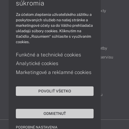
Články
súkromia
Obchodné informácie
Novinky
Produkty
Za účelom zlepšenia užívateľského zážitku a
Technológie
Videá
poskytovaných služieb na našej stránke a
marketingové účely sa do Vášho prehliadača
ukladajú súbory cookies. Kliknutím na
tlačidlo „Rozumiem“ súhlasíte s využívaním
Obsah
cookies.
Ako nakupovať
Možnosti doručenia a platby
Funkčné a technické cookies
Podpora a servis
Servisné služby
Cenník servisu
Analytické cookies
Marketingové a reklamné cookies
Kontakty
043 4224 771
Obchodné oddelenie
POVOLIŤ VŠETKO
Servisné oddelenie
Reklamácia tovaru
TeamViewer (vzdialená podpora)
ODMIETNUŤ
PODROBNÉ NASTAVENIA