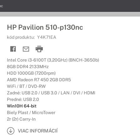
nc
HP Pavilion 510-p130nc
kód produktu:
Y4K71EA
Intel Core i3-6100T (3,20GHz) (BNCH-3650b)
8GB DDR4 2133MHz
HDD 1000GB (7200rpm)
AMD Radeon R7 450 2GB DDR5
WiFi / BT / DVD-RW
Zadné: USB 2.0 / USB 3.0 / LAN / DVI / HDMI
Predné: USB 2.0
Win10H 64-bit
Biely Plast / MicroTower
2r (2r) Carry-In
VIAC INFORMÁCIÍ