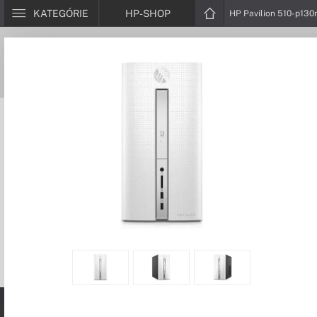
KATEGÓRIE
HP-SHOP
HP Pavilion 510-p130