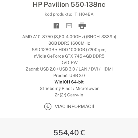
HP Pavilion 550-138nc
kód produktu:
T1H04EA
AMD A10-8750 (3,60-4,00GHz) (BNCH-3339b)
8GB DDR3 1600MHz
SSD 128GB + HDD 1000GB (7200rpm)
nVidia GeForce GTX 745 4GB DDR5
DVD-RW
Zadné: USB 2.0 / USB 3.0 / LAN / DVI / HDMI
Predné: USB 2.0
Win10H 64-bit
Strieborný Plast / MicroTower
2r (2r) Carry-In
VIAC INFORMÁCIÍ
554,40 €