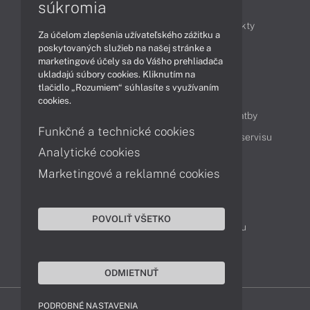
Články
súkromia
Obchodné informácie
Novinky
Produkty
Za účelom zlepšenia užívateľského zážitku a
Technológie
Videá
poskytovaných služieb na našej stránke a
marketingové účely sa do Vášho prehliadača
ukladajú súbory cookies. Kliknutím na
tlačidlo „Rozumiem“ súhlasíte s využívaním
Obsah
cookies.
Ako nakupovať
Možnosti doručenia a platby
Funkčné a technické cookies
Podpora a servis
Servisné služby
Cenník servisu
Analytické cookies
Marketingové a reklamné cookies
Kontakty
043 4224 771
Obchodné oddelenie
POVOLIŤ VŠETKO
Servisné oddelenie
Reklamácia tovaru
TeamViewer (vzdialená podpora)
ODMIETNUŤ
PODROBNÉ NASTAVENIA