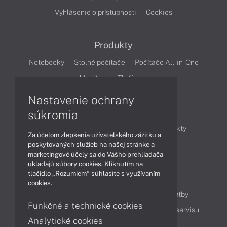
Vyhlásenie o prístupnosti
Cookies
Produkty
Notebooky
Stolné počítače
Počítače All-in-One
Monitory
Tlačiarne
Nastavenie ochrany
Články
súkromia
Obchodné informácie
Novinky
Produkty
Za účelom zlepšenia užívateľského zážitku a
Technológie
Videá
poskytovaných služieb na našej stránke a
marketingové účely sa do Vášho prehliadača
ukladajú súbory cookies. Kliknutím na
tlačidlo „Rozumiem“ súhlasíte s využívaním
Obsah
cookies.
Ako nakupovať
Možnosti doručenia a platby
Funkčné a technické cookies
Podpora a servis
Servisné služby
Cenník servisu
Analytické cookies