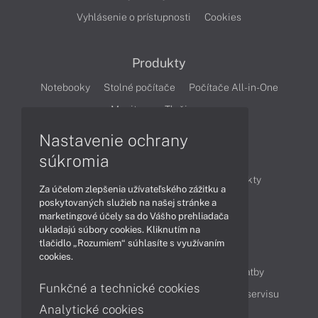
Vyhlásenie o prístupnosti
Cookies
Produkty
Notebooky
Stolné počítače
Počítače All-in-One
Monitory
Tlačiarne
Nastavenie ochrany
Články
súkromia
Obchodné informácie
Novinky
Produkty
Za účelom zlepšenia užívateľského zážitku a
Technológie
Videá
poskytovaných služieb na našej stránke a
marketingové účely sa do Vášho prehliadača
ukladajú súbory cookies. Kliknutím na
tlačidlo „Rozumiem“ súhlasíte s využívaním
Obsah
cookies.
Ako nakupovať
Možnosti doručenia a platby
Funkčné a technické cookies
Podpora a servis
Servisné služby
Cenník servisu
Analytické cookies