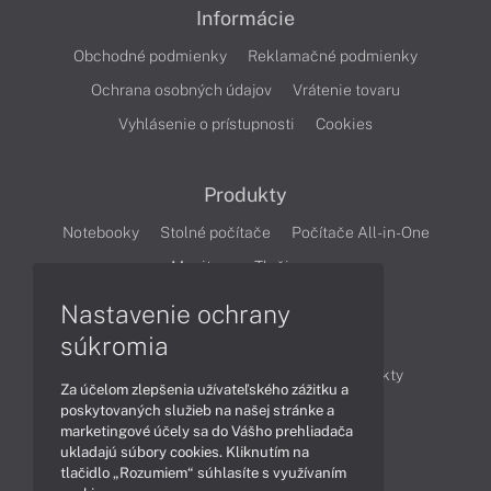
Informácie
Obchodné podmienky
Reklamačné podmienky
Ochrana osobných údajov
Vrátenie tovaru
Vyhlásenie o prístupnosti
Cookies
Produkty
Notebooky
Stolné počítače
Počítače All-in-One
Monitory
Tlačiarne
Nastavenie ochrany
Články
súkromia
Obchodné informácie
Novinky
Produkty
Za účelom zlepšenia užívateľského zážitku a
Technológie
Videá
poskytovaných služieb na našej stránke a
marketingové účely sa do Vášho prehliadača
ukladajú súbory cookies. Kliknutím na
tlačidlo „Rozumiem“ súhlasíte s využívaním
Obsah