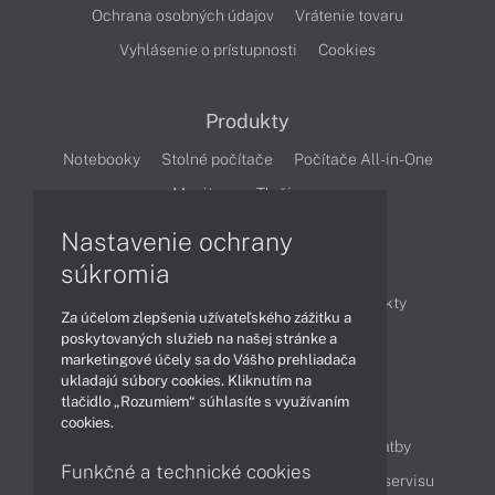
Ochrana osobných údajov
Vrátenie tovaru
Vyhlásenie o prístupnosti
Cookies
Produkty
Notebooky
Stolné počítače
Počítače All-in-One
Monitory
Tlačiarne
Nastavenie ochrany
Články
súkromia
Obchodné informácie
Novinky
Produkty
Za účelom zlepšenia užívateľského zážitku a
Technológie
Videá
poskytovaných služieb na našej stránke a
marketingové účely sa do Vášho prehliadača
ukladajú súbory cookies. Kliknutím na
tlačidlo „Rozumiem“ súhlasíte s využívaním
Obsah
cookies.
Ako nakupovať
Možnosti doručenia a platby
Funkčné a technické cookies
Podpora a servis
Servisné služby
Cenník servisu