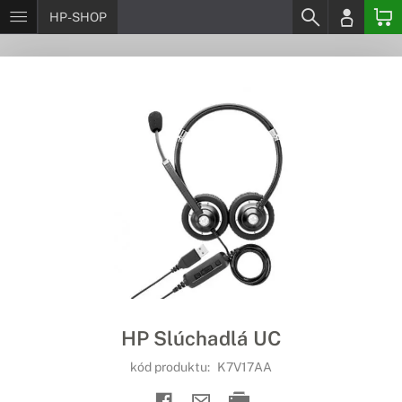
HP-SHOP
HP Slúchadlá UC
kód produktu:
K7V17AA