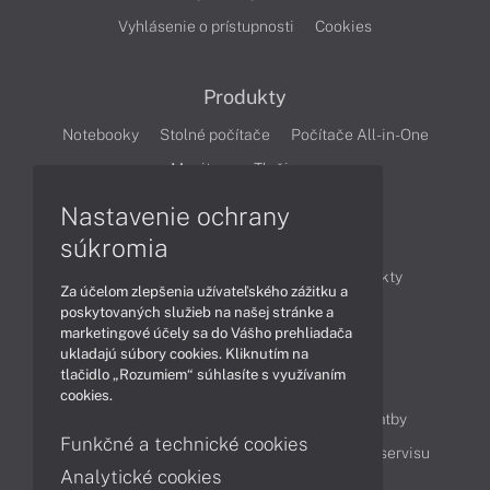
Vyhlásenie o prístupnosti
Cookies
Produkty
Notebooky
Stolné počítače
Počítače All-in-One
Monitory
Tlačiarne
Nastavenie ochrany
Články
súkromia
Obchodné informácie
Novinky
Produkty
Za účelom zlepšenia užívateľského zážitku a
Technológie
Videá
poskytovaných služieb na našej stránke a
marketingové účely sa do Vášho prehliadača
ukladajú súbory cookies. Kliknutím na
tlačidlo „Rozumiem“ súhlasíte s využívaním
Obsah
cookies.
Ako nakupovať
Možnosti doručenia a platby
Funkčné a technické cookies
Podpora a servis
Servisné služby
Cenník servisu
Analytické cookies