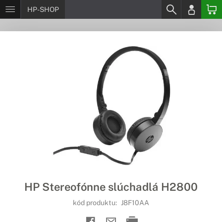
HP-SHOP
HP Stereofónne slúchadlá H2800
kód produktu:
J8F10AA