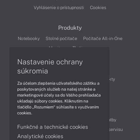
Vyhlásenie o prístupnosti
Cookies
Produkty
Notebooky
Stolné počítače
Počítače All-in-One
Monitory
Tlačiarne
Nastavenie ochrany
Články
súkromia
Obchodné informácie
Novinky
Produkty
Za účelom zlepšenia užívateľského zážitku a
Technológie
Videá
poskytovaných služieb na našej stránke a
marketingové účely sa do Vášho prehliadača
ukladajú súbory cookies. Kliknutím na
tlačidlo „Rozumiem“ súhlasíte s využívaním
Obsah
cookies.
Ako nakupovať
Možnosti doručenia a platby
Funkčné a technické cookies
Podpora a servis
Servisné služby
Cenník servisu
Analytické cookies