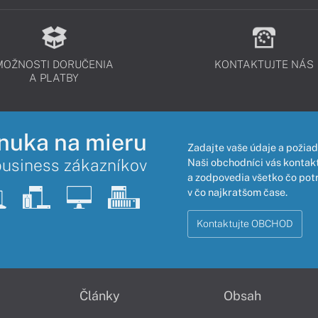
MOŽNOSTI DORUČENIA
KONTAKTUJTE NÁS
A PLATBY
nuka na mieru
Zadajte vaše údaje a požiad
business zákazníkov
Naši obchodníci vás kontakt
a zodpovedia všetko čo pot
v čo najkratšom čase.
Kontaktujte OBCHOD
Články
Obsah