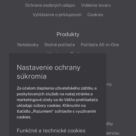
Ochrana osobných údajov
Vrátenie tovaru
Vyhlásenie o prístupnosti
Cookies
Produkty
Notebooky
Stolné počítače
Počítače All-in-One
Monitory
Tlačiarne
Nastavenie ochrany
Články
súkromia
Obchodné informácie
Novinky
Produkty
Za účelom zlepšenia užívateľského zážitku a
Technológie
Videá
poskytovaných služieb na našej stránke a
marketingové účely sa do Vášho prehliadača
ukladajú súbory cookies. Kliknutím na
tlačidlo „Rozumiem“ súhlasíte s využívaním
Obsah
cookies.
Ako nakupovať
Možnosti doručenia a platby
Funkčné a technické cookies
Podpora a servis
Servisné služby
Cenník servisu