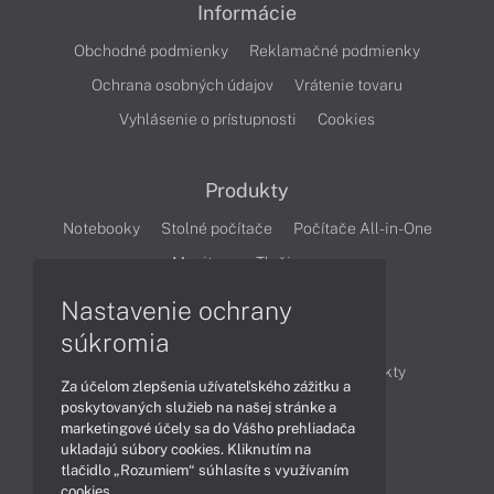
Informácie
Obchodné podmienky
Reklamačné podmienky
Ochrana osobných údajov
Vrátenie tovaru
Vyhlásenie o prístupnosti
Cookies
Produkty
Notebooky
Stolné počítače
Počítače All-in-One
Monitory
Tlačiarne
Nastavenie ochrany
Články
súkromia
Obchodné informácie
Novinky
Produkty
Za účelom zlepšenia užívateľského zážitku a
Technológie
Videá
poskytovaných služieb na našej stránke a
marketingové účely sa do Vášho prehliadača
ukladajú súbory cookies. Kliknutím na
tlačidlo „Rozumiem“ súhlasíte s využívaním
Obsah
cookies.