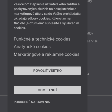
Obchodné informácie
Novinky
Produkty
Za účelom zlepšenia užívateľského zážitku a
Technológie
Videá
poskytovaných služieb na našej stránke a
marketingové účely sa do Vášho prehliadača
ukladajú súbory cookies. Kliknutím na
tlačidlo „Rozumiem“ súhlasíte s využívaním
Obsah
cookies.
Ako nakupovať
Možnosti doručenia a platby
Funkčné a technické cookies
Podpora a servis
Servisné služby
Cenník servisu
Analytické cookies
Marketingové a reklamné cookies
Kontakty
043 4224 771
Obchodné oddelenie
POVOLIŤ VŠETKO
Servisné oddelenie
Reklamácia tovaru
TeamViewer (vzdialená podpora)
ODMIETNUŤ
PODROBNÉ NASTAVENIA