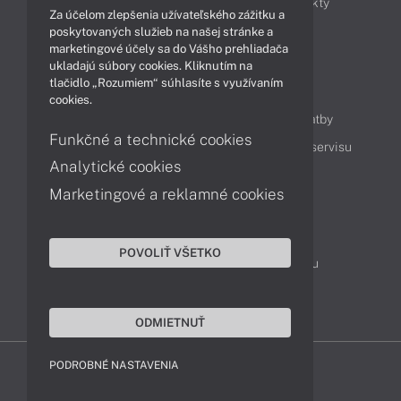
Obchodné informácie
Novinky
Produkty
Za účelom zlepšenia užívateľského zážitku a
Technológie
Videá
poskytovaných služieb na našej stránke a
marketingové účely sa do Vášho prehliadača
ukladajú súbory cookies. Kliknutím na
tlačidlo „Rozumiem“ súhlasíte s využívaním
Obsah
cookies.
Ako nakupovať
Možnosti doručenia a platby
Funkčné a technické cookies
Podpora a servis
Servisné služby
Cenník servisu
Analytické cookies
Marketingové a reklamné cookies
Kontakty
043 4224 771
Obchodné oddelenie
POVOLIŤ VŠETKO
Servisné oddelenie
Reklamácia tovaru
TeamViewer (vzdialená podpora)
ODMIETNUŤ
PODROBNÉ NASTAVENIA