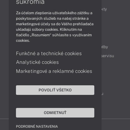
súkromia
Obchodné informácie
Novinky
Produkty
Za účelom zlepšenia užívateľského zážitku a
Technológie
Videá
poskytovaných služieb na našej stránke a
marketingové účely sa do Vášho prehliadača
ukladajú súbory cookies. Kliknutím na
tlačidlo „Rozumiem“ súhlasíte s využívaním
Obsah
cookies.
Ako nakupovať
Možnosti doručenia a platby
Funkčné a technické cookies
Podpora a servis
Servisné služby
Cenník servisu
Analytické cookies
Marketingové a reklamné cookies
Kontakty
043 4224 771
Obchodné oddelenie
POVOLIŤ VŠETKO
Servisné oddelenie
Reklamácia tovaru
TeamViewer (vzdialená podpora)
ODMIETNUŤ
PODROBNÉ NASTAVENIA