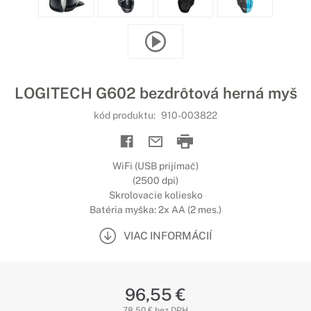
LOGITECH G602 bezdrôtová herná myš
kód produktu:
910-003822
WiFi (USB prijímač)
(2500 dpi)
Skrolovacie koliesko
Batéria myška: 2x AA (2 mes.)
VIAC INFORMÁCIÍ
96,55 €
78,50 € bez DPH