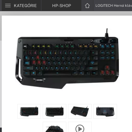
KATEGÓRIE
HP-SHOP
LOGITECH Herná kláv