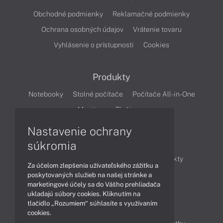
Obchodné podmienky
Reklamačné podmienky
Ochrana osobných údajov
Vrátenie tovaru
Vyhlásenie o prístupnosti
Cookies
Produkty
Notebooky
Stolné počítače
Počítače All-in-One
Monitory
Tlačiarne
Nastavenie ochrany
Články
súkromia
Obchodné informácie
Novinky
Produkty
Za účelom zlepšenia užívateľského zážitku a
Technológie
Videá
poskytovaných služieb na našej stránke a
marketingové účely sa do Vášho prehliadača
ukladajú súbory cookies. Kliknutím na
tlačidlo „Rozumiem“ súhlasíte s využívaním
Obsah
cookies.