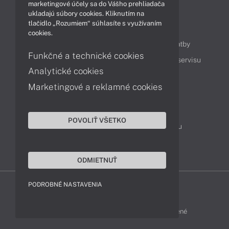
marketingové účely sa do Vášho prehliadača
ukladajú súbory cookies. Kliknutím na
tlačidlo „Rozumiem“ súhlasíte s využívaním
Obsah
cookies.
Ako nakupovať
Možnosti doručenia a platby
Funkčné a technické cookies
Podpora a servis
Servisné služby
Cenník servisu
Analytické cookies
Marketingové a reklamné cookies
Kontakty
043 4224 771
Obchodné oddelenie
POVOLIŤ VŠETKO
Servisné oddelenie
Reklamácia tovaru
TeamViewer (vzdialená podpora)
ODMIETNUŤ
PODROBNÉ NASTAVENIA
HP-SHOP © 2012 - 2026 Všetky práva vyhradené