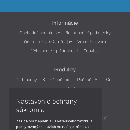
Informácie
Obchodné podmienky
Reklamačné podmienky
Ochrana osobných údajov
Vrátenie tovaru
Vyhlásenie o prístupnosti
Cookies
Produkty
Notebooky
Stolné počítače
Počítače All-in-One
Monitory
Tlačiarne
Nastavenie ochrany
Články
súkromia
Obchodné informácie
Novinky
Produkty
Za účelom zlepšenia užívateľského zážitku a
Technológie
Videá
poskytovaných služieb na našej stránke a