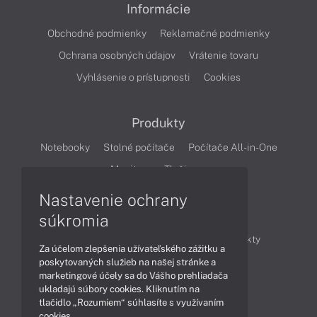
Informácie
Obchodné podmienky
Reklamačné podmienky
Ochrana osobných údajov
Vrátenie tovaru
Vyhlásenie o prístupnosti
Cookies
Produkty
Notebooky
Stolné počítače
Počítače All-in-One
Monitory
Tlačiarne
Nastavenie ochrany
Články
súkromia
Obchodné informácie
Novinky
Produkty
Za účelom zlepšenia užívateľského zážitku a
Technológie
Videá
poskytovaných služieb na našej stránke a
marketingové účely sa do Vášho prehliadača
ukladajú súbory cookies. Kliknutím na
tlačidlo „Rozumiem“ súhlasíte s využívaním
Obsah
cookies.